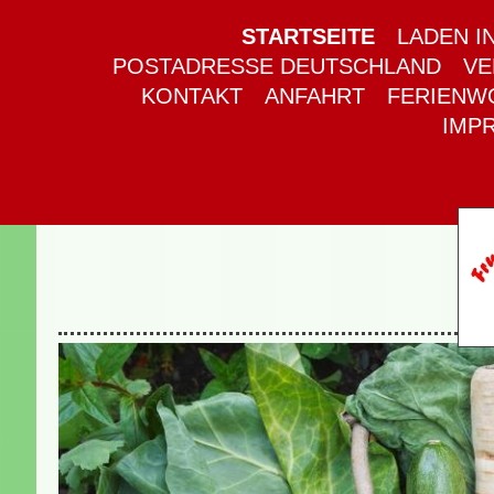
STARTSEITE
LADEN I
POSTADRESSE DEUTSCHLAND
VE
KONTAKT
ANFAHRT
FERIENW
IMP