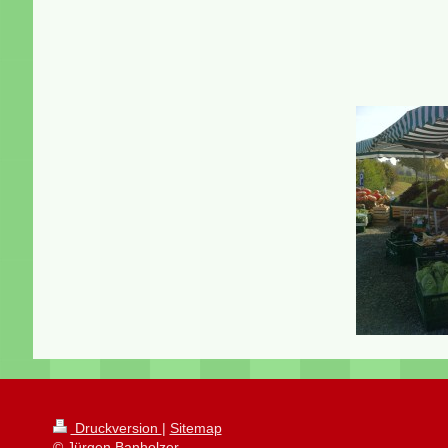
Druckversion
|
Sitemap
© Jürgen Banholzer