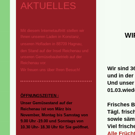
AKTUELLES
Mit diesem Internetauftritt stellen wir
WI
Ihnen unseren Laden in Konstanz,
unseren Hofladen in 88709 Hagnau,
den Stand auf der Insel Reichenau und
unseren Gemüsebaubetrieb auf der
Reichenau vor.
Wir sind 3
Wir freuen uns über Ihren Besuch!
und in der
Und unser 
01.03.wiede
ÖFFNUNGSZEITEN :
Unser Gemüsestand auf der
Frisches B
Reichenau ist von März bis
Tägl. fris
November,
Montag bis Samstag von
sowie säm
9.00 Uhr -19.00 und Sonntags von
Viel frisc
10.30 Uhr- 18.30 Uhr für Sie geöffnet.
Alle Früch