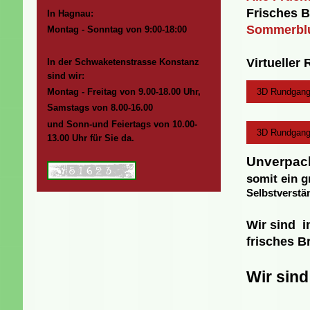
Frisches B
In Hagnau:
Sommerblu
Montag - Sonntag
von 9:00-18:00
Virtueller
In der Schwaketenstrasse Konstanz
sind wir:
3D Rundgang 
Montag - Freitag von 9.00-18.00 Uhr,
Samstags von 8.00-16.00
und Sonn-und Feiertags von 10.00-
3D Rundgang 
13.00 Uhr für Sie da.
Unverpack
somit ein 
Selbstverstän
Wir sind 
frisches B
Wir sind